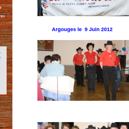
N
TRY
Argouges le 9 Juin 2012
2
3
8