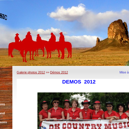
Galerie photos 2012
>>
Démos 2012
Mise à
DEMOS 2012
ons
and
sons