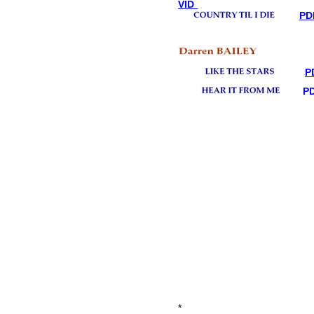
VID
PD
P
P
*